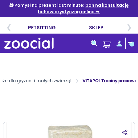
Przejdź
do
treści
oże dla gryzoni i małych zwierząt
VITAPOL Trociny prasowan
Przejdź
na
koniec