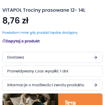
na
początek
VITAPOL Trociny prasowane 12- 14L
galerii
8,76 zł
Powiadom mnie gdy produkt będzie dostępny
Zapytaj o produkt
Dostawa
Przewidywany czas wysyłki: 1 dni
Informacje o możliwości zwrotu produktu