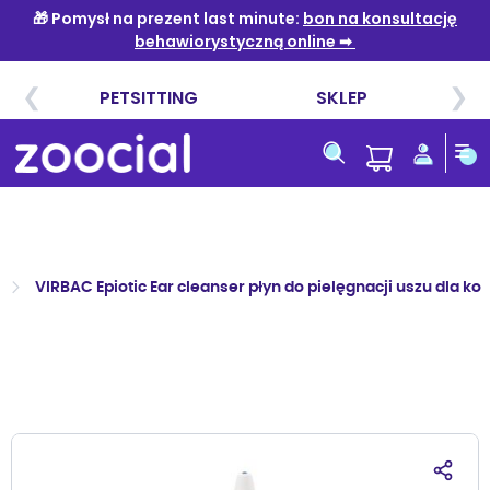
Przejdź
do
treści
VIRBAC Epiotic Ear cleanser płyn do pielęgnacji uszu dla ko
Przejdź
na
koniec