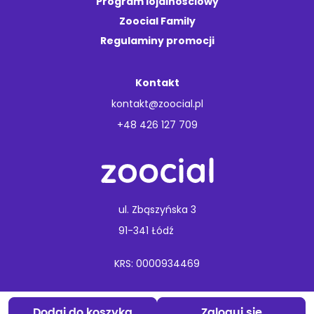
Program lojalnościowy
Zoocial Family
Regulaminy promocji
Kontakt
kontakt@zoocial.pl
+48 426 127 709
ul. Zbąszyńska 3
91-341 Łódź
KRS: 0000934469
Copyright © 2026 Animal Care.
Wszelkie prawa zastrzeżone
Dodaj do koszyka
Zaloguj się