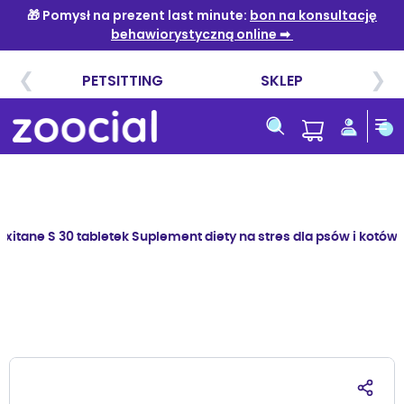
Przejdź
do
treści
xitane S 30 tabletek Suplement diety na stres dla psów i kotów p
Przejdź
na
koniec