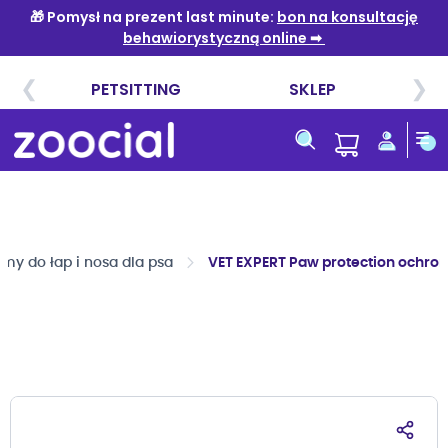
Przejdź
do
treści
emy do łap i nosa dla psa
VET EXPERT Paw protection ochron
Przejdź
na
koniec