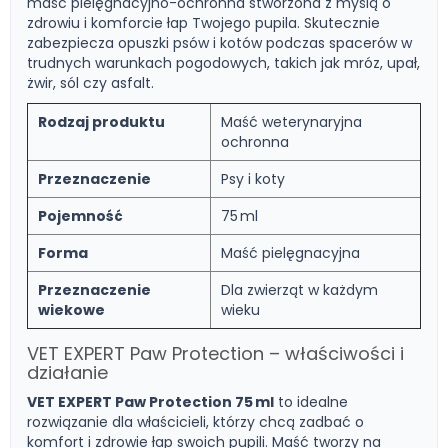
maść pielęgnacyjno-ochronna stworzona z myślą o
zdrowiu i komforcie łap Twojego pupila. Skutecznie
zabezpiecza opuszki psów i kotów podczas spacerów w
trudnych warunkach pogodowych, takich jak mróz, upał,
żwir, sól czy asfalt.
Rodzaj produktu
Maść weterynaryjna
ochronna
Przeznaczenie
Psy i koty
Pojemność
75 ml
Forma
Maść pielęgnacyjna
Przeznaczenie
Dla zwierząt w każdym
wiekowe
wieku
VET EXPERT Paw Protection – właściwości i
działanie
VET EXPERT Paw Protection 75 ml
to idealne
rozwiązanie dla właścicieli, którzy chcą zadbać o
komfort i zdrowie łap swoich pupili. Maść tworzy na