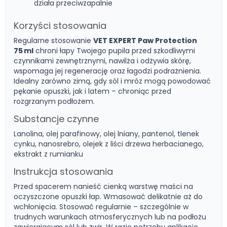
działa przeciwzapalnie
Korzyści stosowania
Regularne stosowanie
VET EXPERT Paw Protection
75 ml
chroni łapy Twojego pupila przed szkodliwymi
czynnikami zewnętrznymi, nawilża i odżywia skórę,
wspomaga jej regenerację oraz łagodzi podrażnienia.
Idealny zarówno zimą, gdy sól i mróz mogą powodować
pękanie opuszki, jak i latem – chroniąc przed
rozgrzanym podłożem.
Substancje czynne
Lanolina, olej parafinowy, olej lniany, pantenol, tlenek
cynku, nanosrebro, olejek z liści drzewa herbacianego,
ekstrakt z rumianku
Instrukcja stosowania
Przed spacerem nanieść cienką warstwę maści na
oczyszczone opuszki łap. Wmasować delikatnie aż do
wchłonięcia. Stosować regularnie – szczególnie w
trudnych warunkach atmosferycznych lub na podłożu