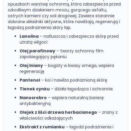
opuszkach warstwę ochronną, która zabezpiecza przed
szkodliwym działaniem mrozu, gorącego asfaltu,
ostrych kamieni czy soli drogowej. Zawiera starannie
dobrane składniki aktywne, które nawilżają, regenerują i
łagodzą podrażnienia skóry łap.
Lanolina
– natłuszcza i zabezpiecza skórę przed
utratą wilgoci
Olej parafinowy
– tworzy ochronny film
zapobiegający pękaniu
Olej lniany
– bogaty w kwasy omega, wspiera
regenerację
Pantenol
– koi i nawilża podrażnioną skórę
Tlenek cynku
– działa łagodząco i ochronnie
Nanosrebro
– wspiera naturalną barierę
antybakteryjną
Olejek z liści drzewa herbacianego
– znany z
właściwości odkażających
Ekstrakt z rumianku
– łagodzi podrażnienia i