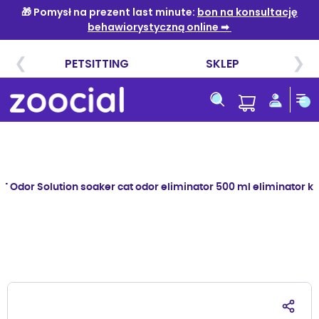
Przejdź
do
treści
T Odor Solution soaker cat odor eliminator 500 ml eliminator 
Przejdź
na
koniec