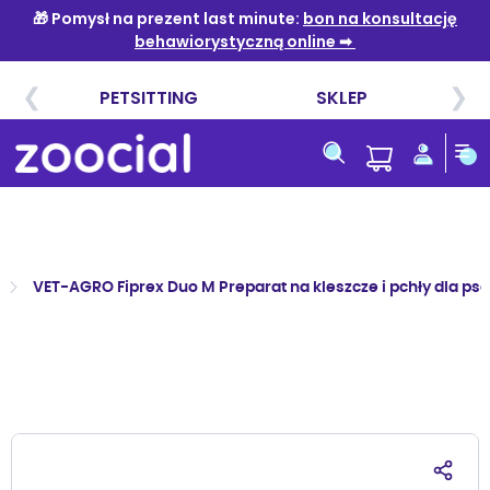
Przejdź
do
treści
VET-AGRO Fiprex Duo M Preparat na kleszcze i pchły dla psa
Przejdź
na
koniec