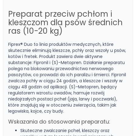
Preparat przeciw pchłom i
kleszczom dla psów średnich
ras (10-20 kg)
Fiprex® Duo to linia produktów medycznych, które
skutecznie eliminują kleszcze, pchły oraz wszoły u psów,
kotów i fretek. Produkt zawiera dwie aktywne
substancje: Fipronil i (S)-Metopren. Działanie preparatu
polega na blokowaniu przewodnictwa nerwowego
pasożytów, co prowadzi do ich paraliżu i śmierci. Fipronil
zwalcza pchły w ciągu 24 godzin, a kleszcze i wszoły w
ciągu 48 godzin od aplikacji. (S)-Metopren, będący
regulatorem wzrostu owadów, hamuje rozwój
niedojrzałych postaci pcheł (jaja, larwy i poczwarki),
które znajdują się w otoczeniu zwierzęcia, takim jak
legowiska, kojce, czy budy.
Wskazania do stosowania preparatu:
Skuteczne zwalczanie pcheł, kleszczy oraz