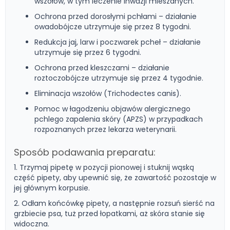
wszołów, w tym leczenie inwazji mieszanych.
Ochrona przed dorosłymi pchłami – działanie
owadobójcze utrzymuje się przez 8 tygodni.
Redukcja jaj, larw i poczwarek pcheł – działanie
utrzymuje się przez 6 tygodni.
Ochrona przed kleszczami – działanie
roztoczobójcze utrzymuje się przez 4 tygodnie.
Eliminacja wszołów (Trichodectes canis).
Pomoc w łagodzeniu objawów alergicznego
pchlego zapalenia skóry (APZS) w przypadkach
rozpoznanych przez lekarza weterynarii.
Sposób podawania preparatu:
1. Trzymaj pipetę w pozycji pionowej i stuknij wąską
część pipety, aby upewnić się, że zawartość pozostaje w
jej głównym korpusie.
2. Odłam końcówkę pipety, a następnie rozsuń sierść na
grzbiecie psa, tuż przed łopatkami, aż skóra stanie się
widoczna.