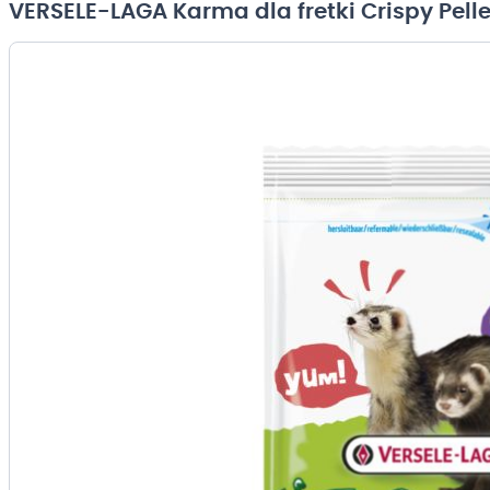
VERSELE-LAGA Karma dla fretki Crispy Pell
Przejdź
na
koniec
galerii