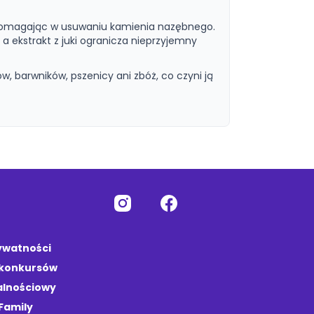
 pomagając w usuwaniu kamienia nazębnego.
a ekstrakt z juki ogranicza nieprzyjemny
w, barwników, pszenicy ani zbóż, co czyni ją
rywatności
 konkursów
alnościowy
Family