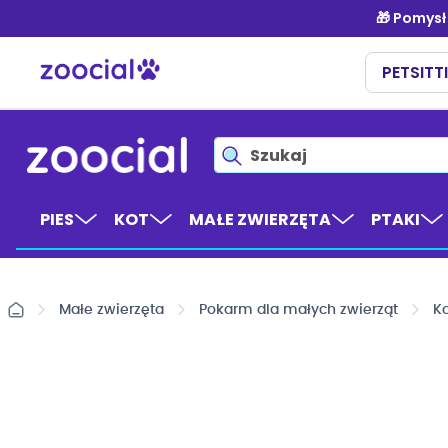
Przejdź
do
treści
PIES
KOT
MAŁE ZWIERZĘTA
PTAKI
Małe zwierzęta
Pokarm dla małych zwierząt
Ka