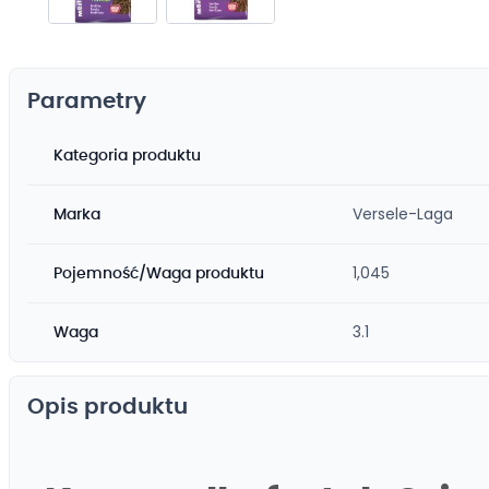
Przejdź
na
początek
Parametry
galerii
Kategoria produktu
Versele-Laga
Marka
1,045
Pojemność/Waga produktu
3.1
Waga
Opis produktu