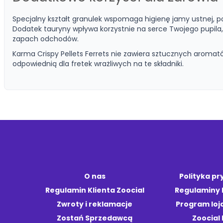
Specjalny kształt granulek wspomaga higienę jamy ustnej,
Dodatek tauryny wpływa korzystnie na serce Twojego pupila, 
zapach odchodów.
Karma Crispy Pellets Ferrets nie zawiera sztucznych aromató
odpowiednią dla fretek wrażliwych na te składniki.
O nas
Polityka p
Regulamin Klienta Zoocial
Regulaminy
Zwroty i reklamacje
Program loj
Zostań Sprzedawcą
Zoocial 