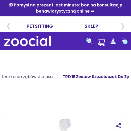
Przejdź
do
treści
oteczka do zębów dla psa
TRIXIE Zestaw Szczoteczek Do Zę
Przejdź
na
koniec