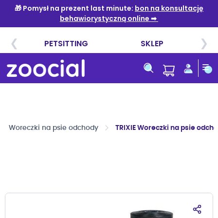
Przejdź
do
treści
Woreczki na psie odchody
TRIXIE Woreczki na psie odchod
Przejdź
na
koniec