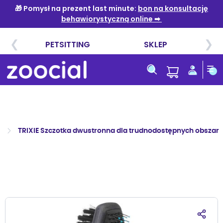
Przejdź
do
treści
w
TRIXIE Szczotka dwustronna dla trudnodostępnych obszar
Przejdź
na
koniec