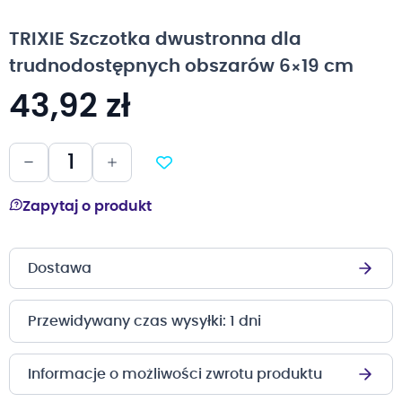
na
początek
TRIXIE Szczotka dwustronna dla
galerii
trudnodostępnych obszarów 6×19 cm
43,92 zł
Zapytaj o produkt
Dostawa
Przewidywany czas wysyłki: 1 dni
Informacje o możliwości zwrotu produktu