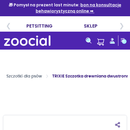
Przejdź
do
treści
Szczotki dla psów
TRIXIE Szczotka drewniana dwustronna
Przejdź
na
koniec