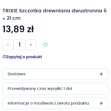
na
początek
TRIXIE Szczotka drewniana dwustronna 6
galerii
× 21 cm
13,89 zł
Zapytaj o produkt
Dostawa
Przewidywany czas wysyłki: 1 dni
Informacje o możliwości zwrotu produktu