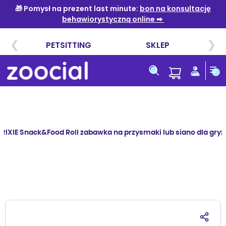
Przejdź
do
treści
TRIXIE Snack&Food Roll zabawka na przysmaki lub siano dla gryzo
Przejdź
na
koniec