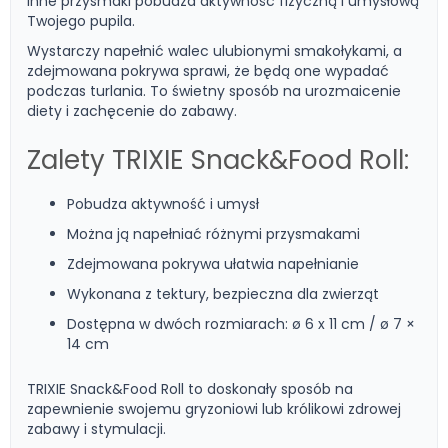
inne przysmaki pobudza aktywność fizyczną i umysłową
Twojego pupila.
Wystarczy napełnić walec ulubionymi smakołykami, a
zdejmowana pokrywa sprawi, że będą one wypadać
podczas turlania. To świetny sposób na urozmaicenie
diety i zachęcenie do zabawy.
Zalety TRIXIE Snack&Food Roll:
Pobudza aktywność i umysł
Można ją napełniać różnymi przysmakami
Zdejmowana pokrywa ułatwia napełnianie
Wykonana z tektury, bezpieczna dla zwierząt
Dostępna w dwóch rozmiarach: ø 6 x 11 cm / ø 7 ×
14 cm
TRIXIE Snack&Food Roll to doskonały sposób na
zapewnienie swojemu gryzoniowi lub królikowi zdrowej
zabawy i stymulacji.