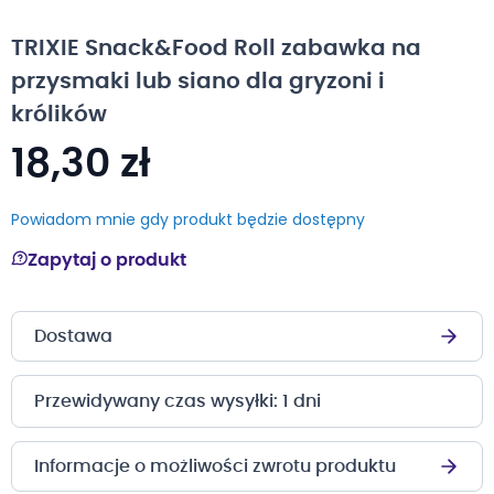
na
początek
TRIXIE Snack&Food Roll zabawka na
galerii
przysmaki lub siano dla gryzoni i
królików
18,30 zł
Powiadom mnie gdy produkt będzie dostępny
Zapytaj o produkt
Dostawa
Przewidywany czas wysyłki: 1 dni
Informacje o możliwości zwrotu produktu