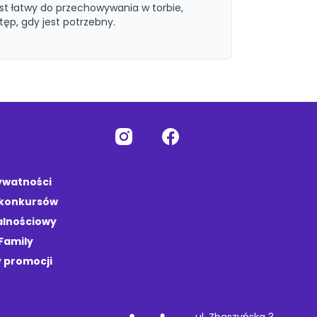
est łatwy do przechowywania w torbie,
tęp, gdy jest potrzebny.
rywatności
 konkursów
alnościowy
Family
 promocji