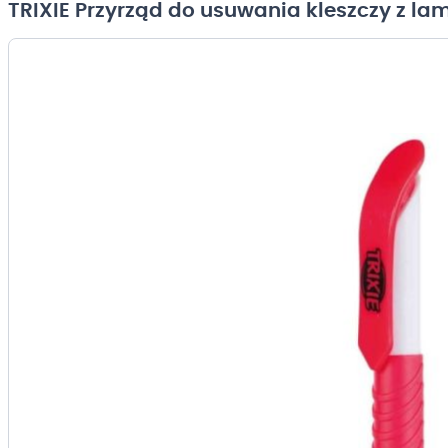
TRIXIE Przyrząd do usuwania kleszczy z l
Przejdź
na
koniec
galerii