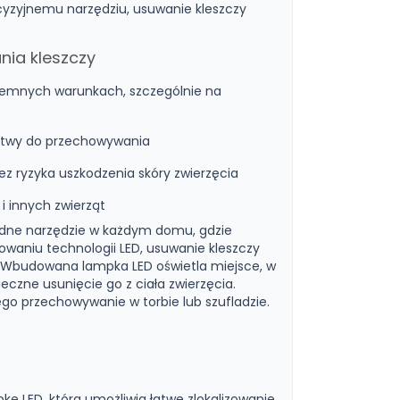
ecyzyjnemu narzędziu, usuwanie kleszczy
nia kleszczy
 ciemnych warunkach, szczególnie na
atwy do przechowywania
z ryzyka uszkodzenia skóry zwierzęcia
i innych zwierząt
będne narzędzie w każdym domu, gdzie
sowaniu technologii LED, usuwanie kleszczy
a. Wbudowana lampka LED oświetla miejsce, w
ieczne usunięcie go z ciała zwierzęcia.
ego przechowywanie w torbie lub szufladzie.
kę LED, która umożliwia łatwe zlokalizowanie