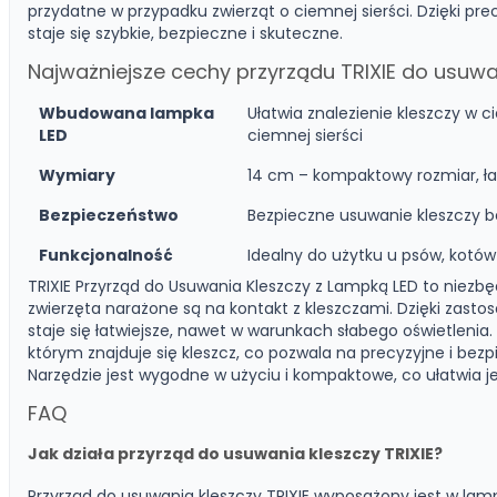
przydatne w przypadku zwierząt o ciemnej sierści. Dzięki pr
staje się szybkie, bezpieczne i skuteczne.
Najważniejsze cechy przyrządu TRIXIE do usuwa
Wbudowana lampka
Ułatwia znalezienie kleszczy w
LED
ciemnej sierści
Wymiary
14 cm – kompaktowy rozmiar, ł
Bezpieczeństwo
Bezpieczne usuwanie kleszczy be
Funkcjonalność
Idealny do użytku u psów, kotów 
TRIXIE Przyrząd do Usuwania Kleszczy z Lampką LED to niez
zwierzęta narażone są na kontakt z kleszczami. Dzięki zasto
staje się łatwiejsze, nawet w warunkach słabego oświetleni
którym znajduje się kleszcz, co pozwala na precyzyjne i bezp
Narzędzie jest wygodne w użyciu i kompaktowe, co ułatwia j
FAQ
Jak działa przyrząd do usuwania kleszczy TRIXIE?
Przyrząd do usuwania kleszczy TRIXIE wyposażony jest w lamp