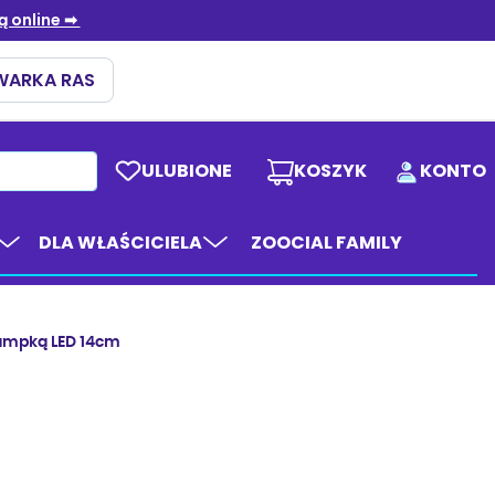
ULUBIONE
KOSZYK
KONTO
DLA WŁAŚCICIELA
ZOOCIAL FAMILY
lampką LED 14cm