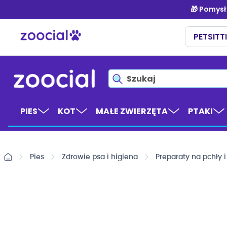
Przejdź
do
treści
PIES
KOT
MAŁE ZWIERZĘTA
PTAKI
Pies
Zdrowie psa i higiena
Preparaty na pchły 