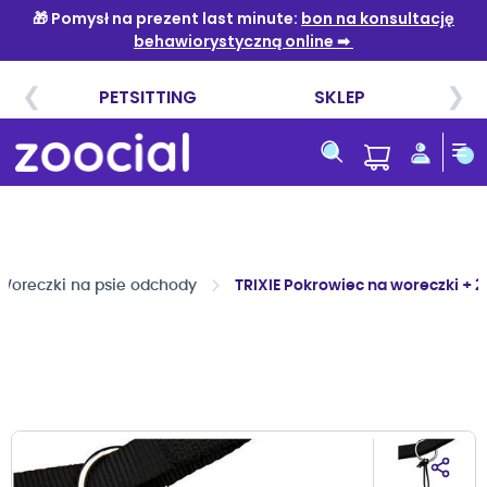
Przejdź
do
treści
Woreczki na psie odchody
TRIXIE Pokrowiec na woreczki + 2 
Przejdź
na
koniec