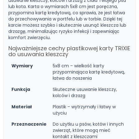
usuwanie kleszczy, kolców i drzazg z ciała Twojego psa
lub kota. Karta o wymiarach 5x8 cm jest poręczna,
przypomina kartę kredytową, co sprawia, że jest łatwa
do przechowywania w portfelu lub w torbie. Dzięki tej
karcie możesz szybko i skutecznie usunąć kleszcza lub
drzazgę, minimalizując ryzyko infekcji i zapewniając
komfort zwierzęciu.
Najważniejsze cechy plastikowej karty TRIXIE
do usuwania kleszczy
Wymiary
5x8 cm – wielkość karty
przypominająca kartę kredytową,
łatwa do noszenia
Funkcja
Skuteczne usuwanie kleszczy,
kolców i drzazg
Materiał
Plastik – wytrzymały i łatwy w
użyciu
Przeznaczenie
Do użytku u psów, kotów i innych
zwierząt, które mogą mieć
kontakt z kleszczami