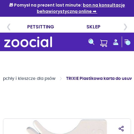
Przejdź
do
treści
a pchły i kleszcze dla psów
TRIXIE Plastikowa karta do usuw
Przejdź
na
koniec