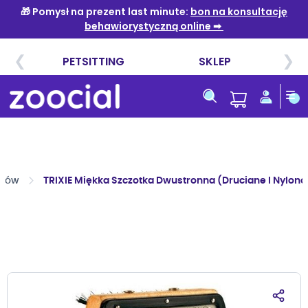
Przejdź
do
treści
psów
TRIXIE Miękka Szczotka Dwustronna (Druciane I Nylon
Przejdź
na
koniec