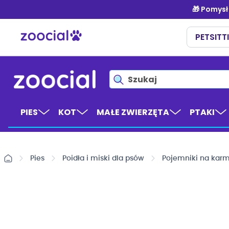
Przejdź
do
treści
PIES
KOT
MAŁE ZWIERZĘTA
PTAKI
Pies
Poidła i miski dla psów
Pojemniki na karm