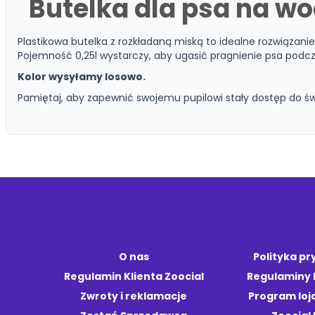
Butelka dla psa na wo
Plastikowa butelka z rozkładaną miską to idealne rozwiązani
Pojemność 0,25l wystarczy, aby ugasić pragnienie psa podcz
Kolor wysyłamy losowo.
Pamiętaj, aby zapewnić swojemu pupilowi stały dostęp do świ
O nas
Polityka p
Regulamin Klienta Zoocial
Regulaminy
Zwroty i reklamacje
Program loj