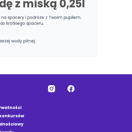
dę z miską 0,25l
e na spacery i podróże z Twoim pupilem.
as krótkiego spaceru.
eżej wody pitnej.
rywatności
 konkursów
alnościowy