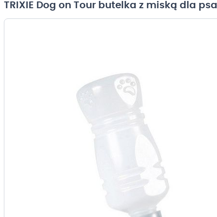
TRIXIE Dog on Tour butelka z miską dla ps
Przejdź
na
koniec
galerii