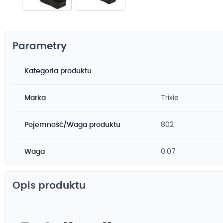
Przejdź
na
początek
Parametry
galerii
Kategoria produktu
Trixie
Marka
802
Pojemność/Waga produktu
0.07
Waga
Opis produktu