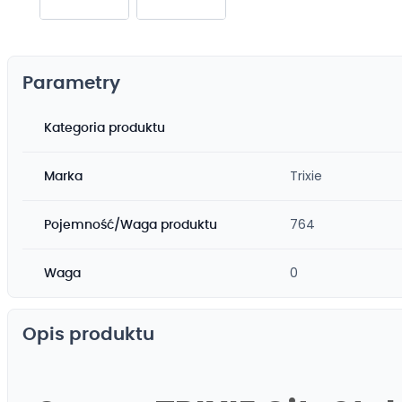
Przejdź
na
początek
Parametry
galerii
Kategoria produktu
Trixie
Marka
764
Pojemność/Waga produktu
0
Waga
Opis produktu