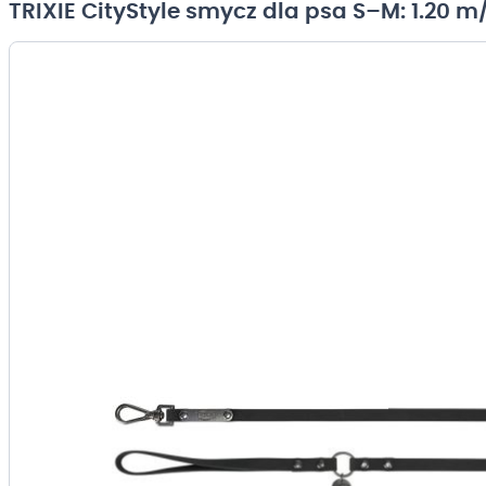
TRIXIE CityStyle smycz dla psa S–M: 1.20 
Przejdź
na
koniec
galerii