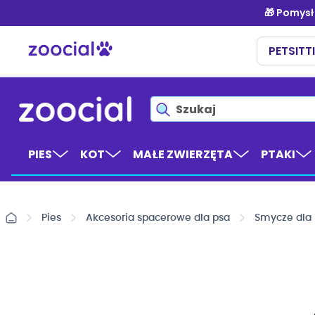
Przejdź
do
treści
PIES
KOT
MAŁE ZWIERZĘTA
PTAKI
Pies
Akcesoria spacerowe dla psa
Smycze dla