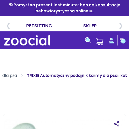
Przejdź
do
treści
 dla psa
TRIXIE Automatyczny podajnik karmy dla psa i kot
Przejdź
na
koniec