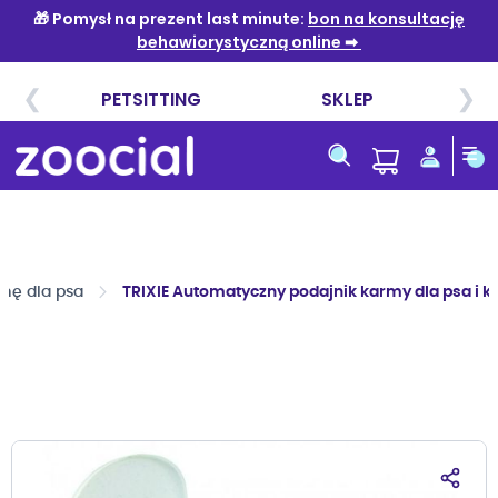
Przejdź
do
treści
mę dla psa
TRIXIE Automatyczny podajnik karmy dla psa i k
Przejdź
na
koniec