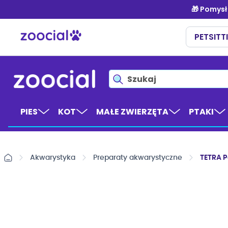
Przejdź
do
treści
PIES
KOT
MAŁE ZWIERZĘTA
PTAKI
Akwarystyka
Preparaty akwarystyczne
TETRA P