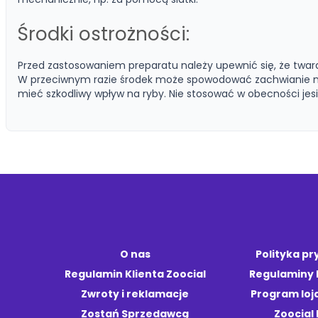
Środki ostrożności:
Przed zastosowaniem preparatu należy upewnić się, że twa
W przeciwnym razie środek może spowodować zachwianie na
mieć szkodliwy wpływ na ryby. Nie stosować w obecności jesi
O nas
Polityka p
Regulamin Klienta Zoocial
Regulaminy
Zwroty i reklamacje
Program loj
Zostań Sprzedawcą
Zoocial 