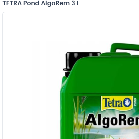
TETRA Pond AlgoRem 3 L
Przejdź
na
koniec
galerii