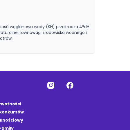
rdość węglanowa wody (KH) przekracza 4°dH.
turalnej równowagi środowiska wodnego i
otrów.
rywatności
 konkursów
alnościowy
Family