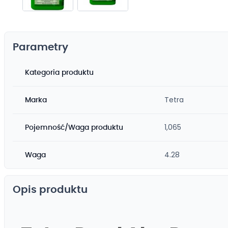
Przejdź
na
początek
Parametry
galerii
Kategoria produktu
Tetra
Marka
1,065
Pojemność/Waga produktu
4.28
Waga
Opis produktu