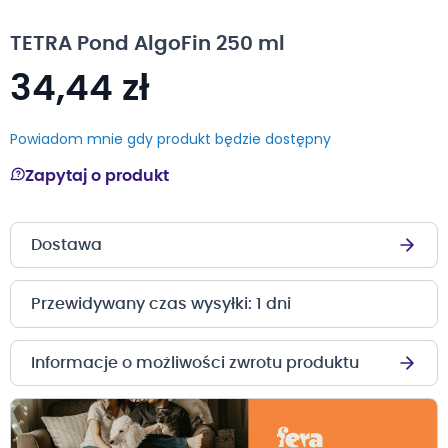
na
początek
TETRA Pond AlgoFin 250 ml
galerii
34,44 zł
Powiadom mnie gdy produkt będzie dostępny
Zapytaj o produkt
Dostawa
Przewidywany czas wysyłki: 1 dni
Informacje o możliwości zwrotu produktu