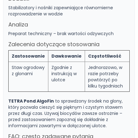
Stabilizatory i nośniki zapewniające równomierne
rozprowadzenie w wodzie
Analiza
Preparat techniczny – brak wartości odżywczych
Zalecenia dotyczące stosowania
Zastosowanie
Dawkowanie
Częstotliwość
Staw ogrodowy
Zgodnie z
Jednorazowo, w
z glonami
instrukcją w
razie potrzeby
ulotce
powtórzyć po
kilku tygodniach
TETRA Pond AlgoFin
to sprawdzony środek na glony,
który pozwala cieszyć się pięknym i czystym stawem
przez długi czas. Używaj biocydów zawsze ostrożnie –
przed zastosowaniem zapoznaj się dokładnie z
informacjami zawartymi w dołączonej ulotce.
FAQ: często zadawane pytania