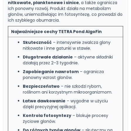
nitkowate, planktonowe i sinice
, a także ogranicza
ich ponowny rozwój. Produkt działa na metabolizm
glonów, uniemożliwiając im fotosyntezę, co prowadzi do
ich szybkiego obumarcia.
Najważniejsze cechy TETRA Pond AlgoFin
Skuteczność
– intensywnie zwalcza glony
nitkowate i inne gatunki w stawie.
Długotrwałe działanie
– aktywne składniki
działają przez 2–3 tygodnie.
Zapobieganie nawrotom
– ogranicza
ponowny wzrost glonów.
Bezpieczeństwo
– nie szkodzi rybom,
roślinom ani korzystnym mikroorganizmom.
Łatwe dawkowanie
– wygodne w użyciu
dzięki precyzyjnej aplikacji.
Kontrola fotosyntezy
– blokuje procesy
życiowe glonów.
Do różnych typów glonów
– skuteczny na