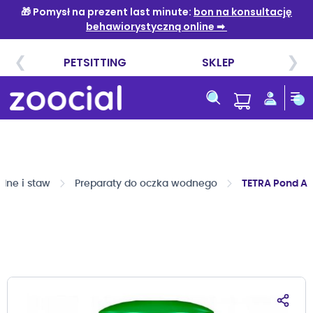
Przejdź
do
treści
dne i staw
Preparaty do oczka wodnego
TETRA Pond Al
Przejdź
na
koniec