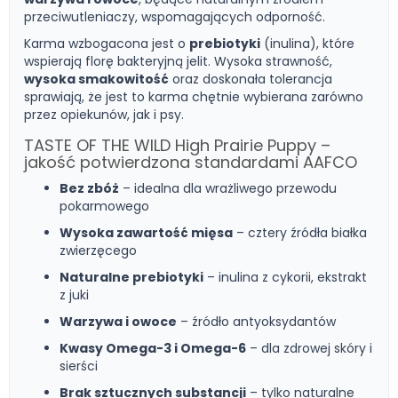
przeciwutleniaczy, wspomagających odporność.
Karma wzbogacona jest o
prebiotyki
(inulina), które
wspierają florę bakteryjną jelit. Wysoka strawność,
wysoka smakowitość
oraz doskonała tolerancja
sprawiają, że jest to karma chętnie wybierana zarówno
przez opiekunów, jak i psy.
TASTE OF THE WILD High Prairie Puppy –
jakość potwierdzona standardami AAFCO
Bez zbóż
– idealna dla wrażliwego przewodu
pokarmowego
Wysoka zawartość mięsa
– cztery źródła białka
zwierzęcego
Naturalne prebiotyki
– inulina z cykorii, ekstrakt
z juki
Warzywa i owoce
– źródło antyoksydantów
Kwasy Omega-3 i Omega-6
– dla zdrowej skóry i
sierści
Brak sztucznych substancji
– tylko naturalne