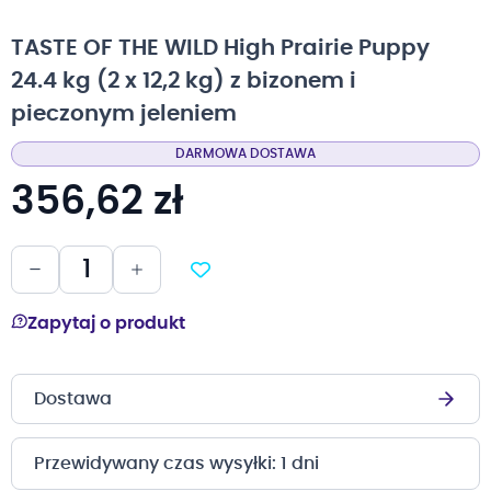
na
początek
TASTE OF THE WILD High Prairie Puppy
galerii
24.4 kg (2 x 12,2 kg) z bizonem i
pieczonym jeleniem
DARMOWA DOSTAWA
356,62 zł
Zapytaj o produkt
Dostawa
Przewidywany czas wysyłki: 1 dni