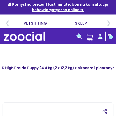
Przejdź
do
treści
LD High Prairie Puppy 24.4 kg (2 x 12,2 kg) z bizonem i pieczony
Przejdź
na
koniec