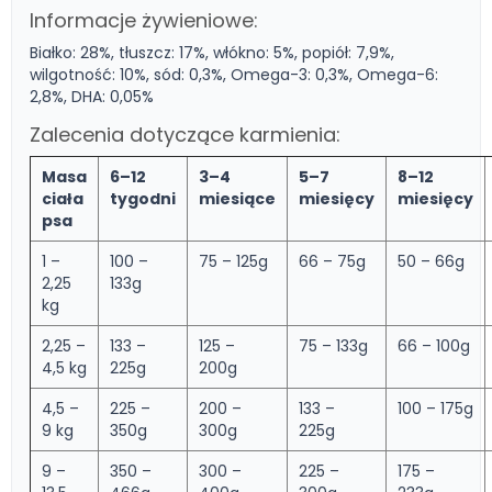
Informacje żywieniowe:
Białko: 28%, tłuszcz: 17%, włókno: 5%, popiół: 7,9%,
wilgotność: 10%, sód: 0,3%, Omega-3: 0,3%, Omega-6:
2,8%, DHA: 0,05%
Zalecenia dotyczące karmienia:
Masa
6–12
3–4
5–7
8–12
ciała
tygodni
miesiące
miesięcy
miesięcy
psa
1 –
100 –
75 – 125g
66 – 75g
50 – 66g
2,25
133g
kg
2,25 –
133 –
125 –
75 – 133g
66 – 100g
4,5 kg
225g
200g
4,5 –
225 –
200 –
133 –
100 – 175g
9 kg
350g
300g
225g
9 –
350 –
300 –
225 –
175 –