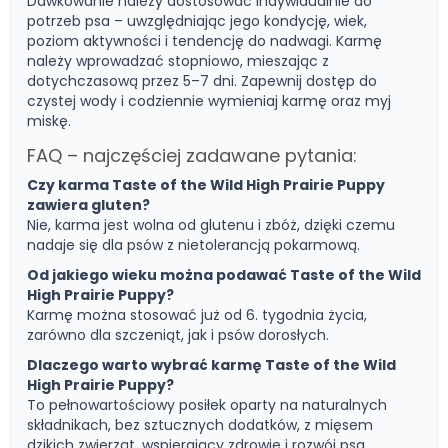
Dawkowanie należy dostosować indywidualnie do
potrzeb psa – uwzględniając jego kondycję, wiek,
poziom aktywności i tendencję do nadwagi. Karmę
należy wprowadzać stopniowo, mieszając z
dotychczasową przez 5–7 dni. Zapewnij dostęp do
czystej wody i codziennie wymieniaj karmę oraz myj
miskę.
FAQ – najczęściej zadawane pytania:
Czy karma Taste of the Wild High Prairie Puppy
zawiera gluten?
Nie, karma jest wolna od glutenu i zbóż, dzięki czemu
nadaje się dla psów z nietolerancją pokarmową.
Od jakiego wieku można podawać Taste of the Wild
High Prairie Puppy?
Karmę można stosować już od 6. tygodnia życia,
zarówno dla szczeniąt, jak i psów dorosłych.
Dlaczego warto wybrać karmę Taste of the Wild
High Prairie Puppy?
To pełnowartościowy posiłek oparty na naturalnych
składnikach, bez sztucznych dodatków, z mięsem
dzikich zwierząt, wspierający zdrowie i rozwój psa.