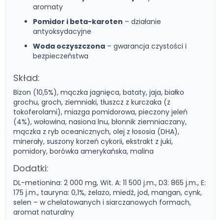
aromaty
Pomidor i beta-karoten
– działanie
antyoksydacyjne
Woda oczyszczona
– gwarancja czystości i
bezpieczeństwa
Skład:
Bizon (10,5%), mączka jagnięca, bataty, jaja, białko
grochu, groch, ziemniaki, tłuszcz z kurczaka (z
tokoferolami), miazga pomidorowa, pieczony jeleń
(4%), wołowina, nasiona lnu, błonnik ziemniaczany,
mączka z ryb oceanicznych, olej z łososia (DHA),
minerały, suszony korzeń cykorii, ekstrakt z juki,
pomidory, borówka amerykańska, malina
Dodatki:
DL-metionina: 2 000 mg, Wit. A: 11 500 j.m., D3: 865 j.m., E:
175 j.m., tauryna: 0,1%, żelazo, miedź, jod, mangan, cynk,
selen – w chelatowanych i siarczanowych formach,
aromat naturalny