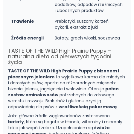
dodatków, odpadów rzeźniczych
i ubocznych produktów
Trawienie
Prebiotyki, suszony korzeń
cykorii, ekstrakt z juki
Źródła energii
Bataty, groch włoski, soczewica
TASTE OF THE WILD High Prairie Puppy –
naturalna dieta od pierwszych tygodni
życia
TASTE OF THE WILD High Prairie Puppy z bizonem i
pieczonym jeleniem
to wyjątkowa karma dla młodych
i dorosłych psów, oparta na różnorodnych mięsach:
bizonie, jeleniu, jagnięcinie i wołowinie. Oferuje
pełen
zestaw aminokwasów
potrzebnych do zdrowego
wzrostu i rozwoju. Brak zbóż i glutenu czyni ją
odpowiednią dla psów z
wrażliwością pokarmową
.
Jako główne źródło węglowodanów zastosowano
bataty
, które są bogate w błonnik, witaminy i minerały
takie jak wapń i żelazo. Uzupełnieniem są
świeże
warzywa i owoce
, będące naturalnym źródłem