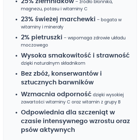
25% ziemniaków
– źródło błonnika,
magnezu, potasu i witaminy C
23% świeżej marchewki
– bogata w
witaminy i minerały
2% pietruszki
– wspomaga zdrowie układu
moczowego
Wysoka smakowitość i strawność
dzięki naturalnym składnikom
Bez zbóż, konserwantów i
sztucznych barwników
Wzmacnia odporność
dzięki wysokiej
zawartości witaminy C oraz witamin z grupy B
Odpowiednia dla szczeniąt w
czasie intensywnego wzrostu oraz
psów aktywnych