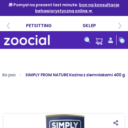
Przejdź
do
treści
dla psa
SIMPLY FROM NATURE Kozina z ziemniakami 400 g 2
Przejdź
na
koniec