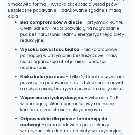
Smakowita forma – wysoka akceptacja wśród psów
Bezpieczne podawanie – dawkowanie zgodne z masą
ciała
Bez kompromisów w diecie
– przysmaki ROYAL
CANIN Satiety Treats pozwalają na nagradzanie
psa bez naruszania reżimu energetycznego diety
redukcyjnej.
Wysoka zawartość białka
– białka drobiowe
pomagają w utrzymaniu beztłuszczowej masy
ciała i ograniczają utratę mięśni podczas
odchudzania.
Niska kaloryczność
– tylko 2,6 kcal na przysmak
pozwala na podawanie kilku sztuk dziennie nawet
u małych psów, bez ryzyka przyrostu masy ciała.
Wsparcie antyoksydacyjne
– witamina C i E
wspomagają układ odpornościowy i ochronę
komórek przed stresem oksydacyjnym.
Odpowiednie dla psów z tendencją do
nadwagi
– rekomendowane przez lekarzy
weterynarii jako dodatek do diety weterynaryjnej.