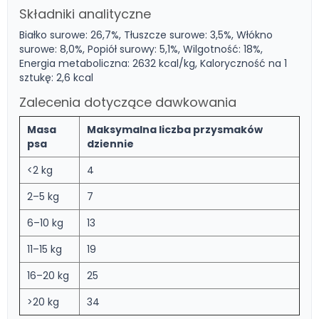
Składniki analityczne
Białko surowe: 26,7%, Tłuszcze surowe: 3,5%, Włókno
surowe: 8,0%, Popiół surowy: 5,1%, Wilgotność: 18%,
Energia metaboliczna: 2632 kcal/kg, Kaloryczność na 1
sztukę: 2,6 kcal
Zalecenia dotyczące dawkowania
Masa
Maksymalna liczba przysmaków
psa
dziennie
<2 kg
4
2–5 kg
7
6–10 kg
13
11–15 kg
19
16–20 kg
25
>20 kg
34