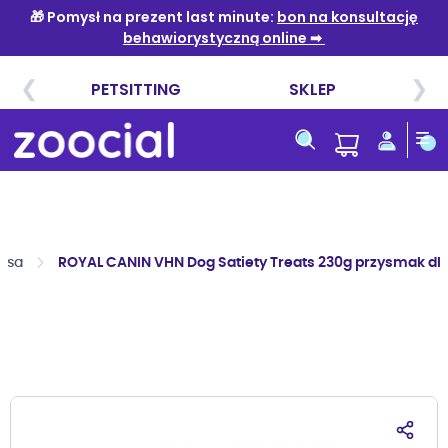
Przejdź
do
treści
psa
ROYAL CANIN VHN Dog Satiety Treats 230g przysmak dl
Przejdź
na
koniec