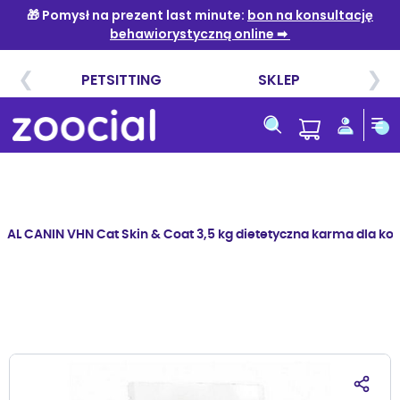
Przejdź
do
treści
YAL CANIN VHN Cat Skin & Coat 3,5 kg dietetyczna karma dla kot
Przejdź
na
koniec