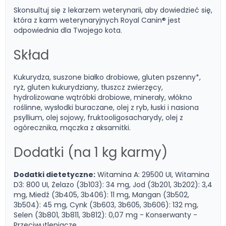
Skonsultuj się z lekarzem weterynarii, aby dowiedzieć się,
która z karm weterynaryjnych Royal Canin® jest
odpowiednia dla Twojego kota.
Skład
Kukurydza, suszone białko drobiowe, gluten pszenny*,
ryż, gluten kukurydziany, tłuszcz zwierzęcy,
hydrolizowane wątróbki drobiowe, minerały, włókno
roślinne, wysłodki buraczane, olej z ryb, łuski i nasiona
psyllium, olej sojowy, fruktooligosacharydy, olej z
ogórecznika, mączka z aksamitki.
Dodatki (na 1 kg karmy)
Dodatki dietetyczne:
Witamina A: 29500 UI, Witamina
D3: 800 UI, Żelazo (3b103): 34 mg, Jod (3b201, 3b202): 3,4
mg, Miedź (3b405, 3b406): 11 mg, Mangan (3b502,
3b504): 45 mg, Cynk (3b603, 3b605, 3b606): 132 mg,
Selen (3b801, 3b811, 3b812): 0,07 mg - Konserwanty -
Przeciwutleniacze.