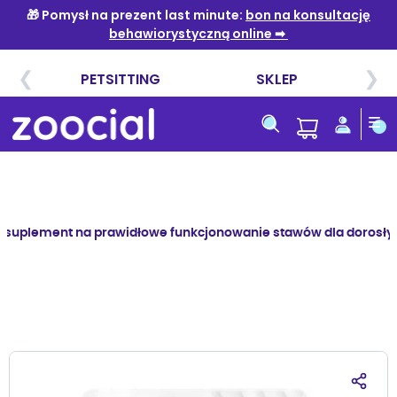
Przejdź
do
treści
g suplement na prawidłowe funkcjonowanie stawów dla dorosł
Przejdź
na
koniec