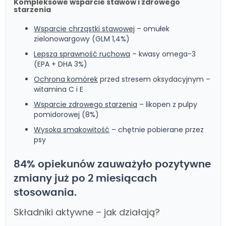
Kompleksowe wsparcie stawów i zdrowego
starzenia
Wsparcie chrząstki stawowej
– omułek
zielonowargowy (GLM 1,4%)
Lepsza sprawność ruchowa
– kwasy omega-3
(EPA + DHA 3%)
Ochrona komórek
przed stresem oksydacyjnym –
witamina C i E
Wsparcie zdrowego starzenia
– likopen z pulpy
pomidorowej (8%)
Wysoka smakowitość
– chętnie pobierane przez
psy
84% opiekunów zauważyło pozytywne
zmiany już po 2 miesiącach
stosowania.
Składniki aktywne – jak działają?