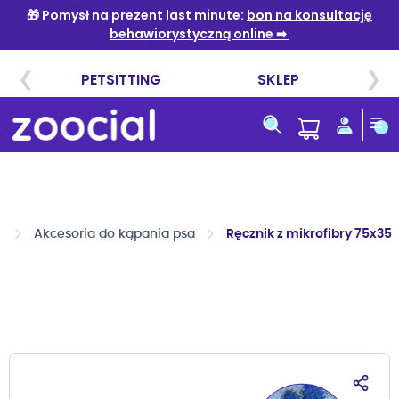
Przejdź
do
treści
a
Akcesoria do kąpania psa
Ręcznik z mikrofibry 75x35 
Przejdź
na
koniec