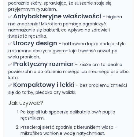
podrażnia skóry, sprawiając, że suszenie staje się
przyjemnym rytuałem.
Antybakteryjne właściwości
✅
– higiena
ma znaczenie! Mikrofibra pomaga ograniczyć
namnażanie się bakterii, co wpływa na zdrowie i
świeżość ręcznika.
Uroczy design
✅
– haftowana łapka dodaje stylu,
a staranne obszycie gwarantuje trwałość nawet po
wielu praniach.
Praktyczny rozmiar
✅
– 75x35 cm to idealna
powierzchnia do otulenia małego lub średniego psa albo
kota.
Kompaktowy i lekki
✅
– bez problemu zmieści
się do torby, plecaka czy walizki.
Jak używać?
Po kąpieli lub spacerze delikatnie owiń pupila
ręcznikiem.
Przecieraj sierść zgodnie z kierunkiem włosa –
mikrofibra wchłonie wodę natychmiast.