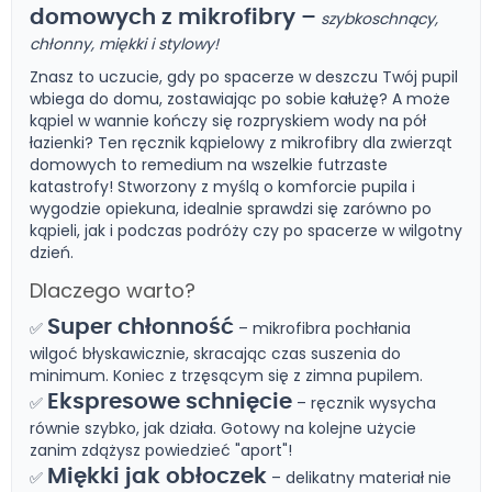
domowych z mikrofibry –
szybkoschnący,
chłonny, miękki i stylowy!
Znasz to uczucie, gdy po spacerze w deszczu Twój pupil
wbiega do domu, zostawiając po sobie kałużę? A może
kąpiel w wannie kończy się rozpryskiem wody na pół
łazienki? Ten ręcznik kąpielowy z mikrofibry dla zwierząt
domowych to remedium na wszelkie futrzaste
katastrofy! Stworzony z myślą o komforcie pupila i
wygodzie opiekuna, idealnie sprawdzi się zarówno po
kąpieli, jak i podczas podróży czy po spacerze w wilgotny
dzień.
Dlaczego warto?
Super chłonność
✅
– mikrofibra pochłania
wilgoć błyskawicznie, skracając czas suszenia do
minimum. Koniec z trzęsącym się z zimna pupilem.
Ekspresowe schnięcie
✅
– ręcznik wysycha
równie szybko, jak działa. Gotowy na kolejne użycie
zanim zdążysz powiedzieć "aport"!
Miękki jak obłoczek
✅
– delikatny materiał nie