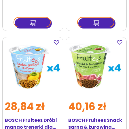
Dodaj
Dodaj
do
do
ulubionych
ulubi
28,84 zł
40,16 zł
BOSCH Fruitees Drób i
BOSCH Fruitees Snack
mango trenerki dla
sarna & żurawina