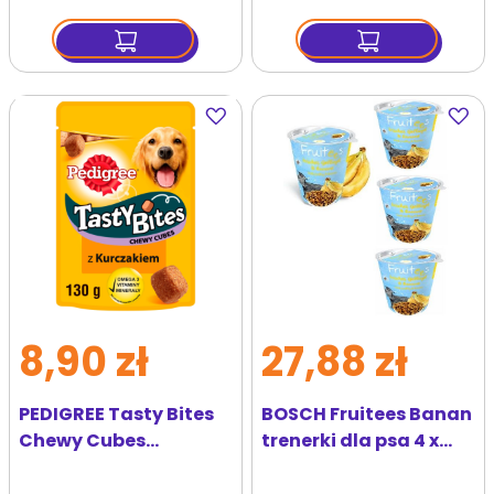
Dodaj
Dodaj
do
do
ulubionych
ulubi
8,90 zł
27,88 zł
PEDIGREE Tasty Bites
BOSCH Fruitees Banan
Chewy Cubes
trenerki dla psa 4 x
przysmak dla psów z
200 g
kurczakiem 130 g