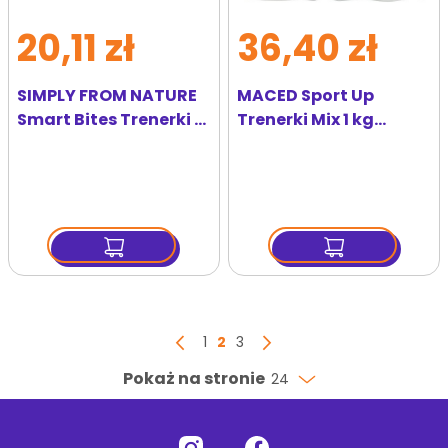
20,11 zł
36,40 zł
SIMPLY FROM NATURE
MACED Sport Up
Smart Bites Trenerki z
Trenerki Mix 1 kg
jelenia dla psów 130 g
Economy Pack
Strona
Strona
Aktualnie czytasz stronę
Strona
1
2
3
Strona
Poprzedni
Strona
Następny
Pokaż na stronie
24