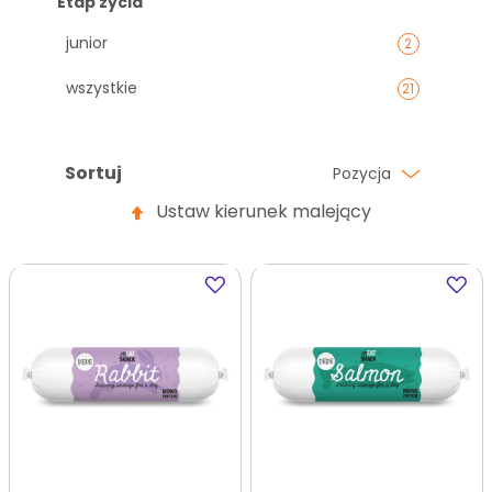
Etap życia
junior
2
wszystkie
21
Sortuj
Pozycja
Ustaw kierunek malejący
Dodaj
Dodaj
do
do
ulubionych
ulubi