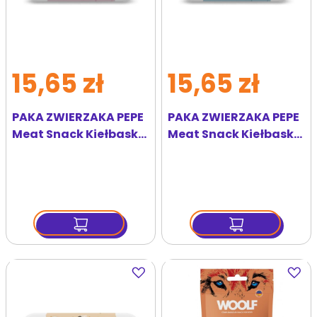
15,65 zł
15,65 zł
PAKA ZWIERZAKA PEPE
PAKA ZWIERZAKA PEPE
Meat Snack Kiełbaska
Meat Snack Kiełbaska
z kaczki dla psa 200g
z jagnięciny dla psa
200g
Dodaj
Dodaj
do
do
ulubionych
ulubi