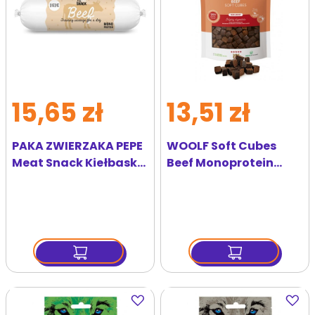
15,65 zł
13,51 zł
PAKA ZWIERZAKA PEPE
WOOLF Soft Cubes
Meat Snack Kiełbaska
Beef Monoprotein
z wołowiny dla psa
100g miękkie kostki z
200g
wołowiną
Dodaj
Dodaj
do
do