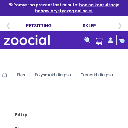
Przejdź
do
treści
Pies
Przysmaki dla psa
Trenerki dla psa
Filtry