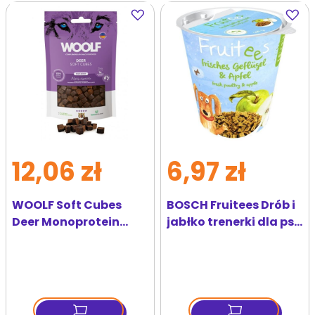
Dodaj
Dodaj
do
do
ulubionych
ulubi
12,06 zł
6,97 zł
WOOLF Soft Cubes
BOSCH Fruitees Drób i
Deer Monoprotein
jabłko trenerki dla psa
100g miękkie kostki z
200 g
dziczyzny