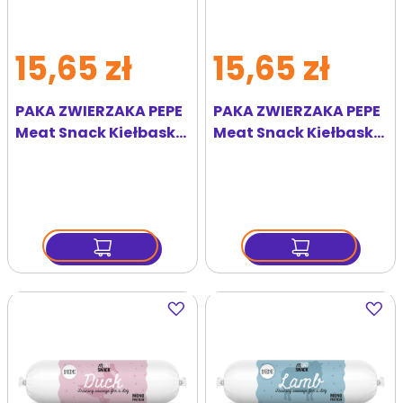
15,65 zł
15,65 zł
PAKA ZWIERZAKA PEPE
PAKA ZWIERZAKA PEPE
Meat Snack Kiełbaska
Meat Snack Kiełbaska
z jelenia dla psa 200g
z koniny dla psa 200g
Dodaj
Dodaj
do
do
ulubionych
ulubi