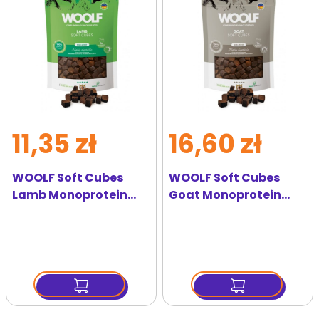
ulubionych
ulubi
11,35 zł
16,60 zł
WOOLF Soft Cubes
WOOLF Soft Cubes
Lamb Monoprotein
Goat Monoprotein
100g miękkie kostki z
100g miękkie kostki z
jagnięciną
koziny