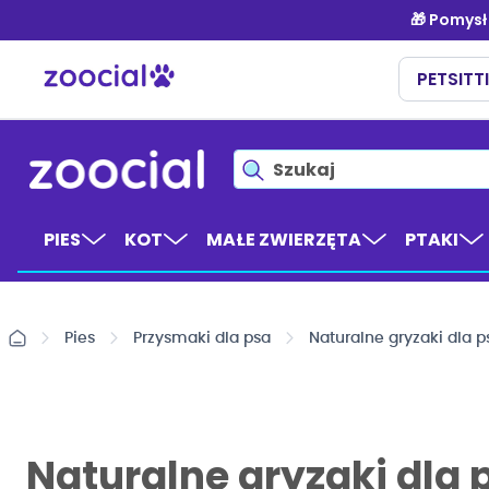
Przejdź
do
treści
PIES
KOT
MAŁE ZWIERZĘTA
PTAKI
Pies
Przysmaki dla psa
Naturalne gryzaki dla p
Naturalne gryzaki dla 