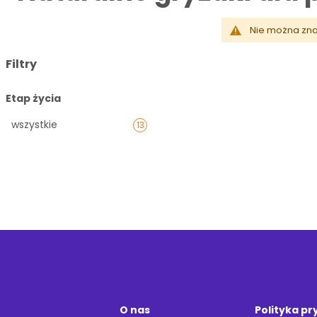
Nie można zna
Filtry
Etap życia
wszystkie
13
O nas
Polityka p