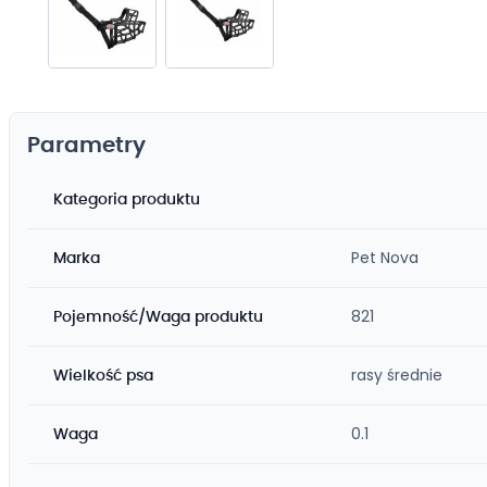
Przejdź
na
początek
Parametry
galerii
Kategoria produktu
Pet Nova
Marka
821
Pojemność/Waga produktu
rasy średnie
Wielkość psa
0.1
Waga