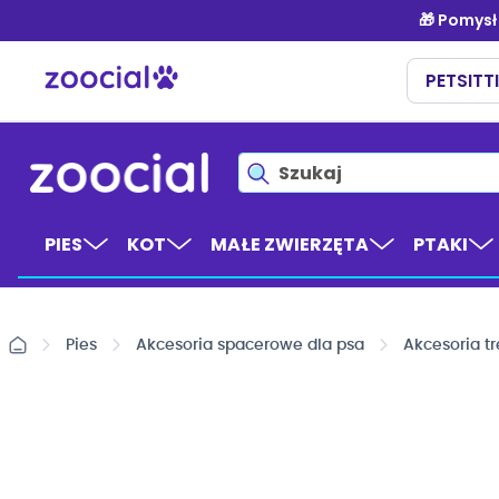
Przejdź
do
treści
PIES
KOT
MAŁE ZWIERZĘTA
PTAKI
Pies
Akcesoria spacerowe dla psa
Akcesoria t