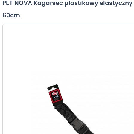
PET NOVA Kaganiec plastikowy elastyczny
60cm
Przejdź
na
koniec
galerii