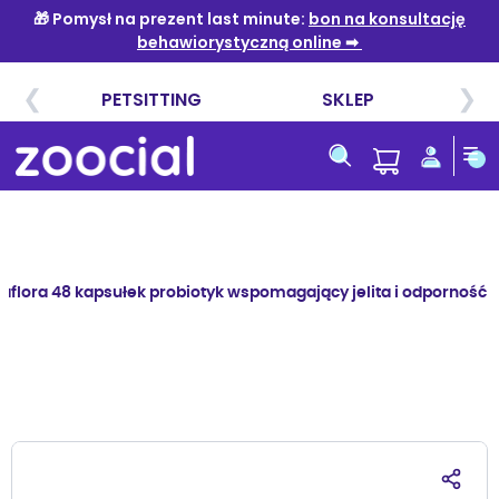
Przejdź
do
treści
flora 48 kapsułek probiotyk wspomagający jelita i odporność 
Przejdź
na
koniec