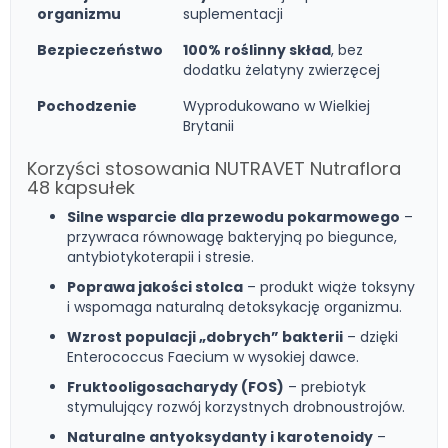
organizmu
suplementacji
Bezpieczeństwo
100% roślinny skład
, bez
dodatku żelatyny zwierzęcej
Pochodzenie
Wyprodukowano w Wielkiej
Brytanii
Korzyści stosowania NUTRAVET Nutraflora
48 kapsułek
Silne wsparcie dla przewodu pokarmowego
–
przywraca równowagę bakteryjną po biegunce,
antybiotykoterapii i stresie.
Poprawa jakości stolca
– produkt wiąże toksyny
i wspomaga naturalną detoksykację organizmu.
Wzrost populacji „dobrych” bakterii
– dzięki
Enterococcus Faecium w wysokiej dawce.
Fruktooligosacharydy (FOS)
– prebiotyk
stymulujący rozwój korzystnych drobnoustrojów.
Naturalne antyoksydanty i karotenoidy
–