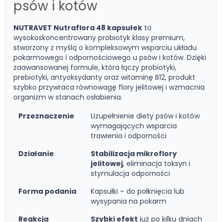
psów i kotów
NUTRAVET Nutraflora 48 kapsułek
to
wysokoskoncentrowany probiotyk klasy premium,
stworzony z myślą o kompleksowym wsparciu układu
pokarmowego i odpornościowego u psów i kotów. Dzięki
zaawansowanej formule, która łączy probiotyki,
prebiotyki, antyoksydanty oraz witaminę B12, produkt
szybko przywraca równowagę flory jelitowej i wzmacnia
organizm w stanach osłabienia.
Przeznaczenie
Uzupełnienie diety psów i kotów
wymagających wsparcia
trawienia i odporności
Działanie
Stabilizacja mikroflory
jelitowej
, eliminacja toksyn i
stymulacja odporności
Forma podania
Kapsułki – do połknięcia lub
wysypania na pokarm
Reakcja
Szybki efekt
już po kilku dniach