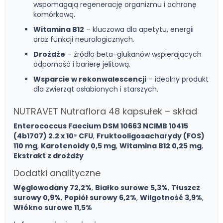
wspomagają regenerację organizmu i ochronę
komórkową.
Witamina B12
– kluczowa dla apetytu, energii
oraz funkcji neurologicznych.
Drożdże
– źródło beta-glukanów wspierających
odporność i barierę jelitową.
Wsparcie w rekonwalescencji
– idealny produkt
dla zwierząt osłabionych i starszych.
NUTRAVET Nutraflora 48 kapsułek – skład
Enterococcus Faecium DSM 10663 NCIMB 10415
(4b1707) 2.2 x 10⁹ CFU
,
Fruktooligosacharydy (FOS)
110 mg
,
Karotenoidy 0,5 mg
,
Witamina B12 0,25 mg
,
Ekstrakt z drożdży
Dodatki analityczne
Węglowodany 72,2%
,
Białko surowe 5,3%
,
Tłuszcz
surowy 0,9%
,
Popiół surowy 6,2%
,
Wilgotność 3,9%
,
Włókno surowe 11,5%