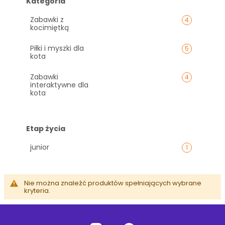
Kategoria
Zabawki z
4
kocimiętką
Piłki i myszki dla
5
kota
Zabawki
4
interaktywne dla
kota
Etap życia
junior
1
Nie można znaleźć produktów spełniających wybrane
kryteria.