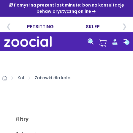
Przejdź
do
treści
Kot
Zabawki dla kota
Filtry