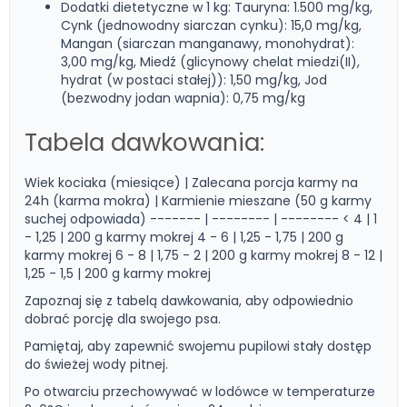
Dodatki dietetyczne w 1 kg: Tauryna: 1.500 mg/kg,
Cynk (jednowodny siarczan cynku): 15,0 mg/kg,
Mangan (siarczan manganawy, monohydrat):
3,00 mg/kg, Miedź (glicynowy chelat miedzi(II),
hydrat (w postaci stałej)): 1,50 mg/kg, Jod
(bezwodny jodan wapnia): 0,75 mg/kg
Tabela dawkowania:
Wiek kociaka (miesiące) | Zalecana porcja karmy na
24h (karma mokra) | Karmienie mieszane (50 g karmy
suchej odpowiada) ------- | -------- | -------- < 4 | 1
- 1,25 | 200 g karmy mokrej 4 - 6 | 1,25 - 1,75 | 200 g
karmy mokrej 6 - 8 | 1,75 - 2 | 200 g karmy mokrej 8 - 12 |
1,25 - 1,5 | 200 g karmy mokrej
Zapoznaj się z tabelą dawkowania, aby odpowiednio
dobrać porcję dla swojego psa.
Pamiętaj, aby zapewnić swojemu pupilowi stały dostęp
do świeżej wody pitnej.
Po otwarciu przechowywać w lodówce w temperaturze