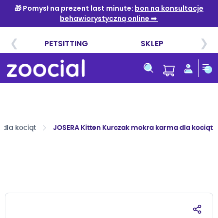
Przejdź
do
treści
dla kociąt
JOSERA Kitten Kurczak mokra karma dla kociąt 
Przejdź
na
koniec