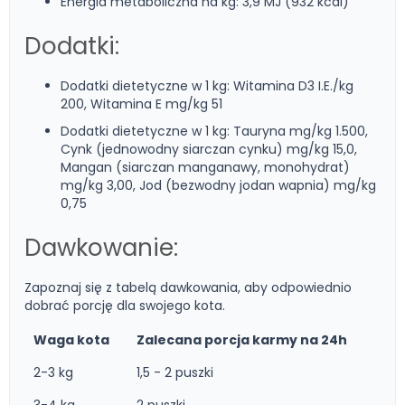
Energia metaboliczna na kg: 3,9 MJ (932 kcal)
Dodatki:
Dodatki dietetyczne w 1 kg: Witamina D3 I.E./kg
200, Witamina E mg/kg 51
Dodatki dietetyczne w 1 kg: Tauryna mg/kg 1.500,
Cynk (jednowodny siarczan cynku) mg/kg 15,0,
Mangan (siarczan manganawy, monohydrat)
mg/kg 3,00, Jod (bezwodny jodan wapnia) mg/kg
0,75
Dawkowanie:
Zapoznaj się z tabelą dawkowania, aby odpowiednio
dobrać porcję dla swojego kota.
Waga kota
Zalecana porcja karmy na 24h
2-3 kg
1,5 - 2 puszki