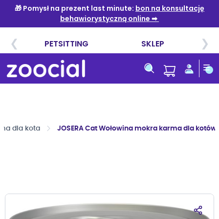
Przejdź
do
treści
ma dla kota
JOSERA Cat Wołowina mokra karma dla kotów 
Przejdź
na
koniec