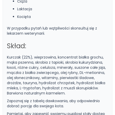
Ciąża
Laktacja
Kocięta
W przypadku pytań lub wątpliwości skonsultuj się z
lekarzem weterynarii.
Skład:
Kurczak (22%), wieprzowina, koncentrat białka grochu,
mąka pszenna, skrobia z tapioki, skrobia kukurydziana,
łosoś, różne cukry, celuloza, minerały, suszone całe jaja,
mączka z białka zwierzęcego, olej rybny, DL-metionina,
olej słonecznikowy, witaminy, pierwiastki śladowe,
drożdże, tauryna, hydrolizat chrząstek, hydrolizat białka
mleka, L-tryptofan, hydrolizat z muszli skorupiaków.
Barwiona naturalnym karmelem.
Zapoznaj się z tabelą dawkowania, aby odpowiednio
dobrać porcję dla swojego kota.
Pamiętaj, aby zapewnić swojemu pupilowi stały dostęp