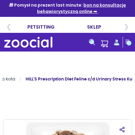
Przejdź
do
treści
la kota
HILL'S Prescription Diet Feline c/d Urinary Stress Ku
Przejdź
na
koniec