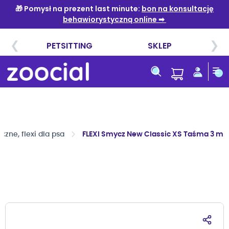
Przejdź
do
treści
ne, flexi dla psa
FLEXI Smycz New Classic XS Taśma 3 m d
Przejdź
na
koniec