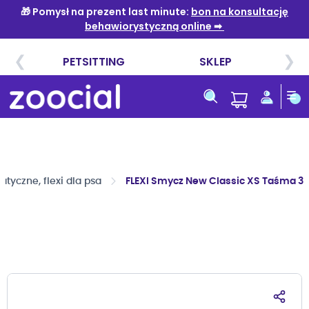
Przejdź
do
treści
yczne, flexi dla psa
FLEXI Smycz New Classic XS Taśma 3 m
Przejdź
na
koniec