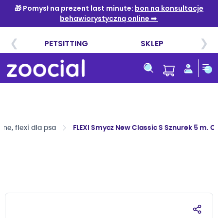
Przejdź
do
treści
e, flexi dla psa
FLEXI Smycz New Classic S Sznurek 5 m. C
Przejdź
na
koniec