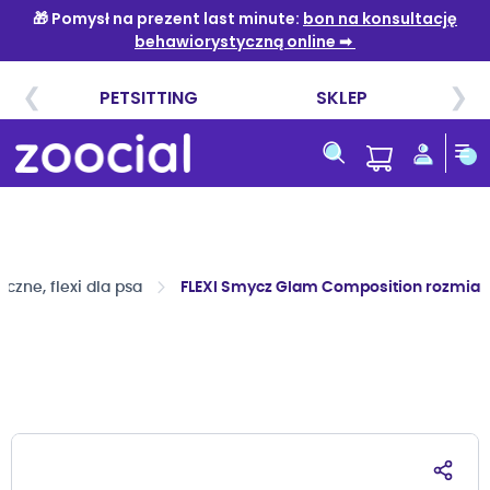
Przejdź
do
treści
zne, flexi dla psa
FLEXI Smycz Glam Composition rozmiar 
Przejdź
na
koniec