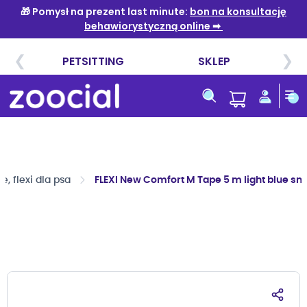
Przejdź
do
treści
 flexi dla psa
FLEXI New Comfort M Tape 5 m light blue s
Przejdź
na
koniec