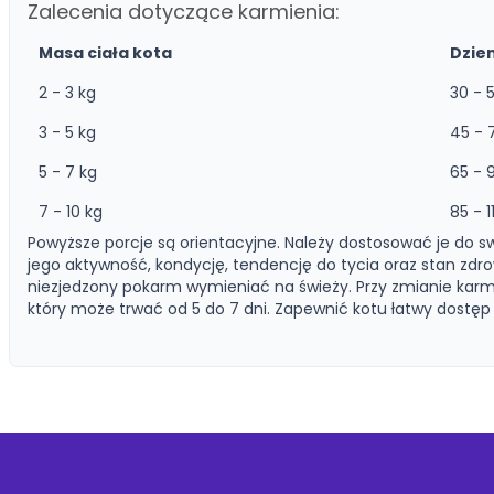
Zalecenia dotyczące karmienia:
Masa ciała kota
Dzie
2 - 3 kg
30 - 
3 - 5 kg
45 - 
5 - 7 kg
65 - 
7 - 10 kg
85 - 1
Powyższe porcje są orientacyjne. Należy dostosować je do s
jego aktywność, kondycję, tendencję do tycia oraz stan zdro
niezjedzony pokarm wymieniać na świeży. Przy zmianie karm
który może trwać od 5 do 7 dni. Zapewnić kotu łatwy dostęp 