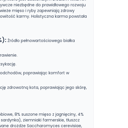
odżywcze niezbędne do prawidłowego rozwoju
świeże mięso i ryby zapewniają zdrowy
kowitość karmy. Holistyczna karma powstała
%):
Źródło pełnowartościowego białka
rawienie.
sykację.
 odchodów, poprawiając komfort w
ję zdrowotną kota, poprawiając jego skórę,
obiowe, 8% suszone mięso z jagnięciny, 4%
sardynka), ziemniaki farmerskie, tłuszcz
wowane drożdże Saccharomyces cerevisiae,