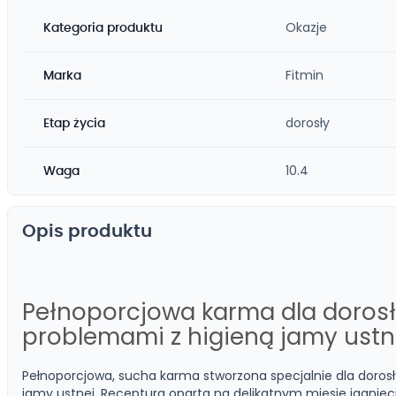
Okazje
Kategoria produktu
Fitmin
Marka
dorosły
Etap życia
10.4
Waga
Opis produktu
Pełnoporcjowa karma dla dorosł
problemami z higieną jamy ustn
Pełnoporcjowa, sucha karma stworzona specjalnie dla dorosł
jamy ustnej. Receptura oparta na delikatnym mięsie jagnięc