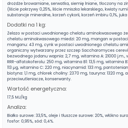
drożdże browarniane, serwatka, siemię lniane, tłoczony na zi
(liście pokrzywy 0,25%, liście mniszka lekarskiego, kwiaty rumia
substancje mineralne, korzeń cykorii, korzeń imbiru 0,1%, juka 
Dodatki na 1 kg:
Żelazo w postaci uwodnionego chelatu aminokwasowego żel
chelatu aminokwasowego miedzi: 20 mg, mangan w posta
manganu: 43 mg, cynk w postaci uwodnionego chelatu ami
organiczny wytwarzany przez szczep Saccharomyces cerevis
bezwodnego jodanu wapnia: 2,7 mg, witamina A: 21000 j.m., w
RRR-alfatokoferolu: 250 mg, witamina B1: 13,5 mg, witamina B
113 µg, witamina C: 220 mg, niacynamid: 133 mg, pantotenian
biotyna: 1,1 mg, chlorek choliny: 2370 mg, tauryna: 1320 mg
przeciwutleniacze, konserwanty.
Wartość energetyczna:
17,5 MJ/kg
Analiza:
Białko surowe: 33,5%, oleje i tłuszcze surowe: 20%, włókno suro
fosfor: 0,95%, sód: 0,4%.