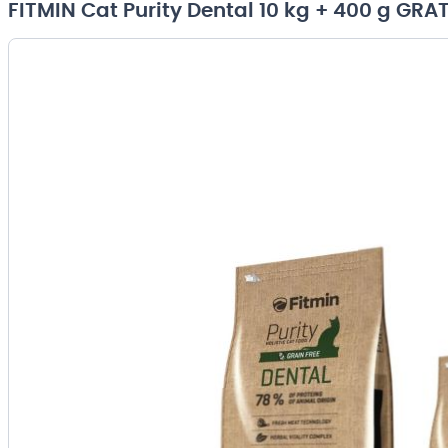
FITMIN Cat Purity Dental 10 kg + 400 g GRAT
Przejdź
na
koniec
galerii