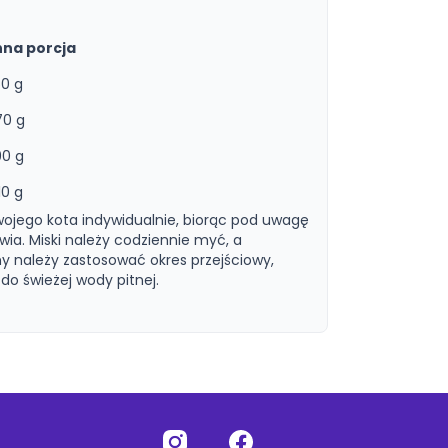
nna porcja
50 g
70 g
90 g
10 g
wojego kota indywidualnie, biorąc pod uwagę
wia. Miski należy codziennie myć, a
y należy zastosować okres przejściowy,
do świeżej wody pitnej.