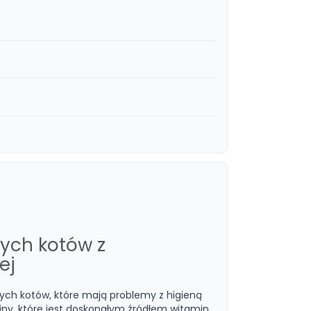
ych kotów z
ej
ych kotów, które mają problemy z higieną
iny, które jest doskonałym źródłem witamin