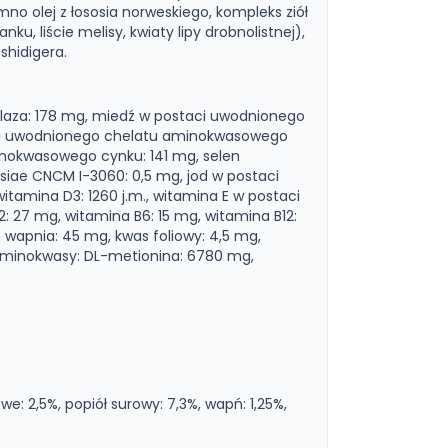
mno olej z łososia norweskiego, kompleks ziół
nku, liście melisy, kwiaty lipy drobnolistnej),
shidigera.
aza: 178 mg, miedź w postaci uwodnionego
ci uwodnionego chelatu aminokwasowego
nokwasowego cynku: 141 mg, selen
iae CNCM I-3060: 0,5 mg, jod w postaci
itamina D3: 1260 j.m., witamina E w postaci
2: 27 mg, witamina B6: 15 mg, witamina B12:
 wapnia: 45 mg, kwas foliowy: 4,5 mg,
, aminokwasy: DL-metionina: 6780 mg,
we: 2,5%, popiół surowy: 7,3%, wapń: 1,25%,