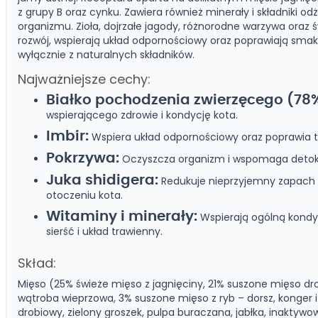
z grupy B oraz cynku. Zawiera również minerały i składniki 
organizmu. Zioła, dojrzałe jagody, różnorodne warzywa oraz 
rozwój, wspierają układ odpornościowy oraz poprawiają sma
wyłącznie z naturalnych składników.
Najważniejsze cechy:
Białko pochodzenia zwierzęcego (78
wspierającego zdrowie i kondycję kota.
Imbir:
Wspiera układ odpornościowy oraz poprawia t
Pokrzywa:
Oczyszcza organizm i wspomaga detok
Juka shidigera:
Redukuje nieprzyjemny zapach
otoczeniu kota.
Witaminy i minerały:
Wspierają ogólną kondyc
sierść i układ trawienny.
Skład:
Mięso (25% świeże mięso z jagnięciny, 21% suszone mięso dr
wątroba wieprzowa, 3% suszone mięso z ryb – dorsz, konger i 
drobiowy, zielony groszek, pulpa buraczana, jabłka, inakty