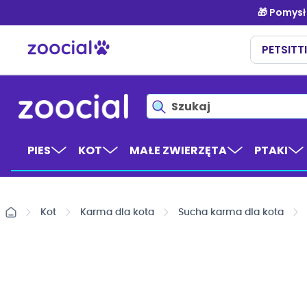
Przejdź
do
treści
PIES
KOT
MAŁE ZWIERZĘTA
PTAKI
Kot
Karma dla kota
Sucha karma dla kota