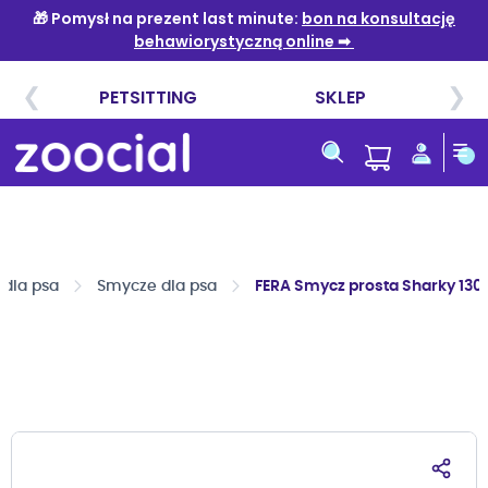
Przejdź
do
treści
 dla psa
Smycze dla psa
FERA Smycz prosta Sharky 130 
Przejdź
na
koniec