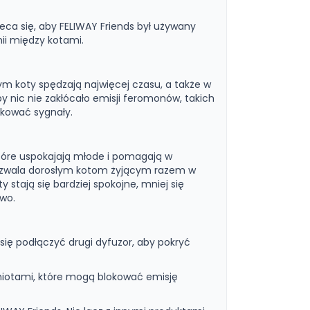
eca się, aby FELIWAY Friends był używany
ii między kotami.
ym koty spędzają najwięcej czasu, a także w
y nic nie zakłócało emisji feromonów, takich
okować sygnały.
tóre uspokajają młode i pomagają w
 pozwala dorosłym kotom żyjącym razem w
 stają się bardziej spokojne, mniej się
owo.
 się podłączyć drugi dyfuzor, aby pokryć
dmiotami, które mogą blokować emisję