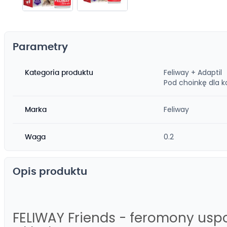
Przejdź
na
początek
Parametry
galerii
Feliway + Adaptil
Kategoria produktu
Pod choinkę dla k
Feliway
Marka
0.2
Waga
Opis produktu
FELIWAY Friends - feromony uspo