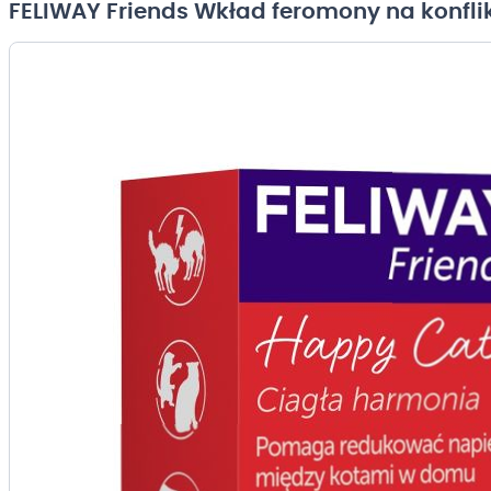
FELIWAY Friends Wkład feromony na konfli
Przejdź
na
koniec
galerii