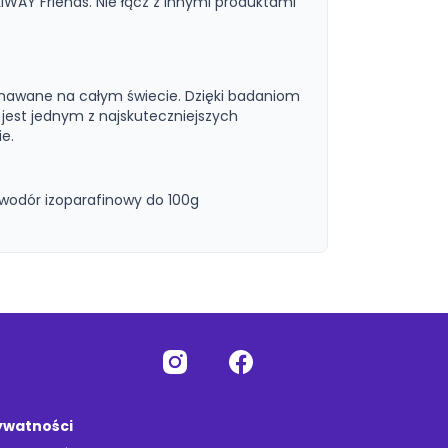
IWAY Friends. Nie łącz z innymi produktami
uznawane na całym świecie. Dzięki badaniom
est jednym z najskuteczniejszych
e.
wodór izoparafinowy do 100g
rywatności