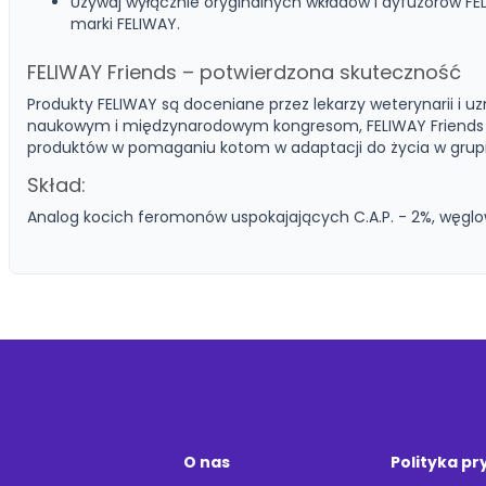
Używaj wyłącznie oryginalnych wkładów i dyfuzorów FEL
marki FELIWAY.
FELIWAY Friends – potwierdzona skuteczność
Produkty FELIWAY są doceniane przez lekarzy weterynarii i 
naukowym i międzynarodowym kongresom, FELIWAY Friends j
produktów w pomaganiu kotom w adaptacji do życia w grupi
Skład:
Analog kocich feromonów uspokajających C.A.P. - 2%, węglo
O nas
Polityka p