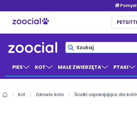
Przejdź
do
treści
PIES
KOT
MAŁE ZWIERZĘTA
PTAKI
Kot
Zdrowie kota
Środki uspokajające dla kot