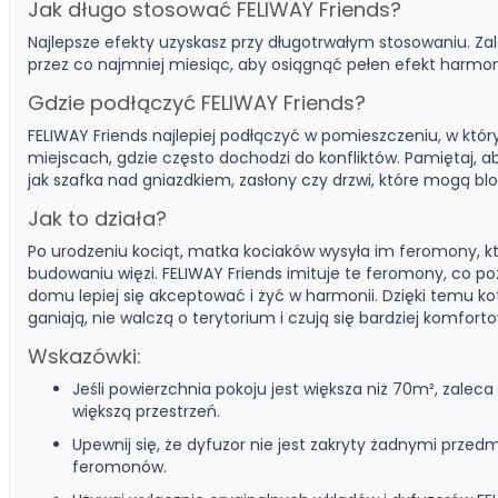
Jak długo stosować FELIWAY Friends?
Najlepsze efekty uzyskasz przy długotrwałym stosowaniu. Zal
przez co najmniej miesiąc, aby osiągnąć pełen efekt harmon
Gdzie podłączyć FELIWAY Friends?
FELIWAY Friends najlepiej podłączyć w pomieszczeniu, w któr
miejscach, gdzie często dochodzi do konfliktów. Pamiętaj, ab
jak szafka nad gniazdkiem, zasłony czy drzwi, które mogą bl
Jak to działa?
Po urodzeniu kociąt, matka kociaków wysyła im feromony, k
budowaniu więzi. FELIWAY Friends imituje te feromony, co
domu lepiej się akceptować i żyć w harmonii. Dzięki temu koty
ganiają, nie walczą o terytorium i czują się bardziej komfort
Wskazówki:
Jeśli powierzchnia pokoju jest większa niż 70m², zaleca
większą przestrzeń.
Upewnij się, że dyfuzor nie jest zakryty żadnymi prze
feromonów.