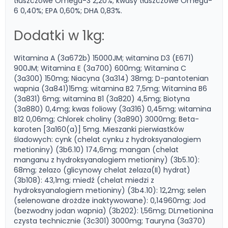
tłuszczowe Omega-3 2,20%; kwasy tłuszczowe Omega-
6 0,40%; EPA 0,60%; DHA 0,83%.
Dodatki w 1kg:
Witamina A (3a672b) 15000JM; witamina D3 (E671)
900JM; Witamina E (3a700) 600mg; Witamina C
(3a300) 150mg; Niacyna (3a314) 38mg; D-pantotenian
wapnia (3a841)15mg; witamina B2 7,5mg; Witamina B6
(3a831) 6mg; witamina B1 (3a820) 4,5mg; Biotyna
(3a880) 0,4mg; kwas foliowy (3a316) 0,45mg; witamina
B12 0,06mg; Chlorek choliny (3a890) 3000mg; Beta-
karoten [3a160(a)] 5mg. Mieszanki pierwiastków
śladowych: cynk (chelat cynku z hydroksyanalogiem
metioniny) (3b6.10) 174,6mg; mangan (chelat
manganu z hydroksyanalogiem metioniny) (3b5.10):
68mg; żelazo (glicynowy chelat żelaza(II) hydrat)
(3b108): 43,1mg; miedź (chelat miedzi z
hydroksyanalogiem metioniny) (3b4.10): 12,2mg; selen
(selenowane drożdże inaktywowane): 0,14960mg; Jod
(bezwodny jodan wapnia) (3b202): 1,56mg; DLmetionina
czysta technicznie (3c301) 3000mg; Tauryna (3a370)