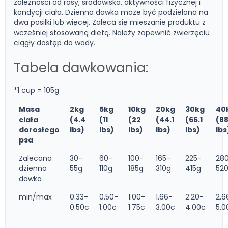
zależności od rasy, środowiska, aktywności fizycznej i
kondycji ciała. Dzienna dawka może być podzielona na
dwa posiłki lub więcej. Zaleca się mieszanie produktu z
wcześniej stosowaną dietą. Należy zapewnić zwierzęciu
ciągły dostęp do wody.
Tabela dawkowania:
*1 cup = 105g
Masa
2kg
5kg
10kg
20kg
30kg
40
ciała
(4.4
(11
(22
(44.1
(66.1
(88
dorosłego
lbs)
lbs)
lbs)
lbs)
lbs)
lbs
psa
Zalecana
30-
60-
100-
165-
225-
28
dzienna
55g
110g
185g
310g
415g
52
dawka
min/max
0.33-
0.50-
1.00-
1.66-
2.20-
2.6
0.50c
1.00c
1.75c
3.00c
4.00c
5.0