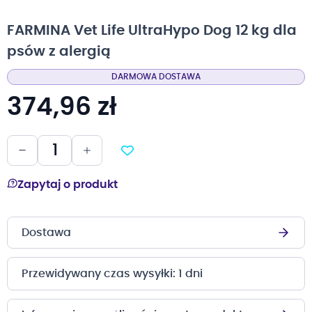
na
początek
FARMINA Vet Life UltraHypo Dog 12 kg dla
galerii
psów z alergią
DARMOWA DOSTAWA
374,96 zł
Zapytaj o produkt
Dostawa
Przewidywany czas wysyłki: 1 dni