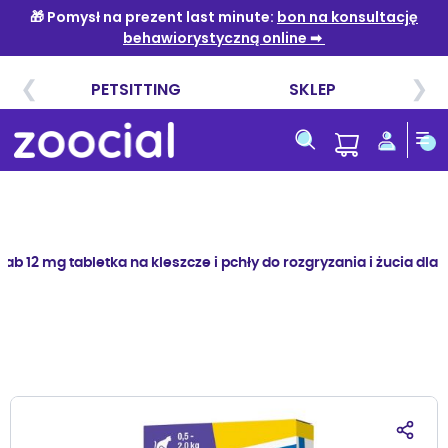
Przejdź
do
treści
b 12 mg tabletka na kleszcze i pchły do rozgryzania i żucia dla 
Przejdź
na
koniec