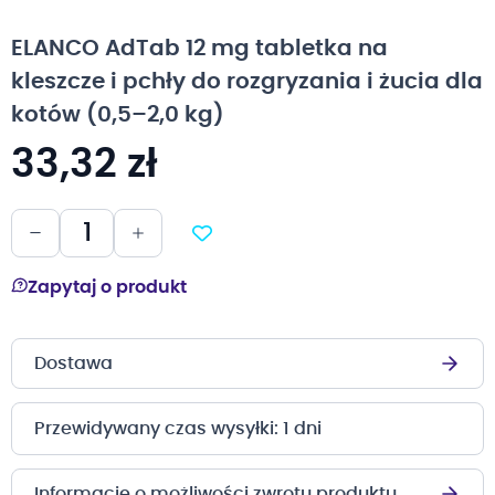
na
początek
ELANCO AdTab 12 mg tabletka na
galerii
kleszcze i pchły do rozgryzania i żucia dla
kotów (0,5–2,0 kg)
33,32 zł
Zapytaj o produkt
Dostawa
Przewidywany czas wysyłki: 1 dni
Informacje o możliwości zwrotu produktu