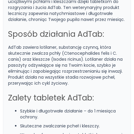
uciążliwymi pchłami i kleszczami dzięki tabletkom do
rozgryzania i żucia AdTab. Ten weterynaryjny produkt
leczniczy zapewnia natychmiastowe i długotrwałe
działanie, chroniąc Twojego pupila nawet przez miesiąc.
Sposób działania AdTab:
AdTab zawiera lotilaner, substancję czynną, która
skutecznie zwalcza pchły (Ctenocephalides felis i C.
canis) oraz kleszcze (Ixodes ricinus). Lotilaner działa na
pasożyty odżywiające się na Twoim kocie, szybko je
eliminując i zapobiegając rozprzestrzenianiu się inwazji.
Produkt działa na wszystkie stadia rozwojowe pcheł,
przerywając ich cykl życiowy.
Zalety tabletek AdTab:
Szybkie i długotrwałe działanie – do 1 miesiąca
ochrony.
Skuteczne zwalczanie pcheł i kleszczy.