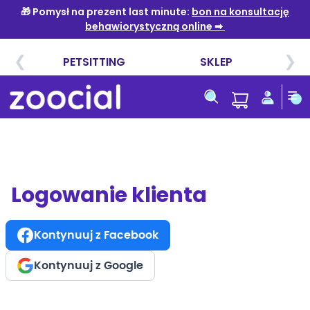
Przejdź
do
treści
Logowanie klienta
Kontynuuj z Facebook
Kontynuuj z Google