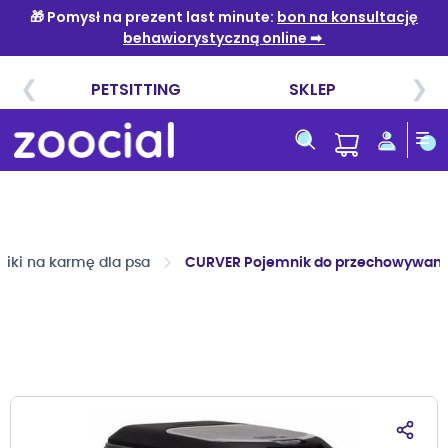
Przejdź
do
treści
iki na karmę dla psa
CURVER Pojemnik do przechowywani
Przejdź
na
koniec