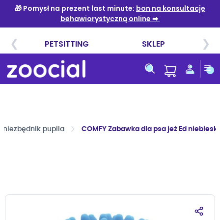
Przejdź
do
treści
i niezbędnik pupila
COMFY Zabawka dla psa jeż Ed niebieski
Przejdź
na
koniec