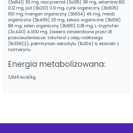
(3a841) 30 mg, niacynamid (3a315) 38 mg, witamina B12
0,12 mg, jod (3b201) 0.9 mg, cynk organiczny (3b606)
100 mg, mangan organiczny (3b504) 45 mg, miedź
organiczna (3b406) 20 mg, żelazo organiczne (3b106)
88 mg, selen organiczny (3b810) 0,18 mg, L-tryptofan
(3c440) 4.000 mg. Zawiera zatwierdzone przez UE
przeciwutleniacze: tokoferol z oleju roślinnego
(1b306(i)), palmitynian askorbylu (1b304) & ekstrakt z
rozmarynu.
Energia metabolizowana:
3,845 kcal/kg.