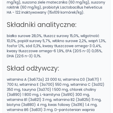
mg/kg), suszona ziele matecznika (60 mg/kg), suszony
rokitnik (60 mg/kg), probiotyk Lactobacillus helveticus
HA - 122 inaktywowany (15x109 komórek/kg).
Składniki analityczne:
białko surowe 28,0%, tłuszcz surowy 15,0%, wilgotność
10,0%, popiół surowy 5,7%, włókno surowe 2,2%, wapń 1,3%,
fosfor 1,1%, sód 0,3%, kwasy tłuszczowe omega-3 0,4%,
kwasy tłuszczowe omega-6 1,9%, EPA (20:5 n-3) 0,05%,
DHA (22:6 n-3) 0,1%.
Skład odżywczy:
witamina A (3a672a) 23 000 IU, witamina D3 (3a671) 1
700 IU, witamina E (3a700) 550 mg, witamina C (3a312)
350 mg, tauryna (3a370) 1 500 mg, chlorek choliny
(3a890) 1 800 mg, L-karnityna (3a910) 300 mg,
witamina B1 (3a821) 3 mg, witamina B2 (3a825i) 11 mg,
biotyna (3a880) 4 mg, kwas foliowy (3a316) 1.4 mg,
witamina B6 (3a831) 3 mg. D-pantotenian wapnia