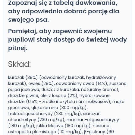
Zapoznaj się z tabelą dawkowania,
aby odpowiednio dobrać porcję dla
swojego psa.
Pamiętaj, aby zapewnić swojemu
pupilowi stały dostęp do świeżej wody
pitnej.
Skład:
kurczak (38%) (odwodniony kurczak, hydrolizowany
kurczak), owies (28%), odwodniony owad (14%), suszona
pulpa jabłkowa, tłuszcz z kurczaka, naturalny aromat,
drożdże piwne, olej z łososia (2%), hydrolizowane
drożdże (0.5% - źródło inozytolu i aminokwasów), mąka
grochowa, glukozamina (300 mg/kg),
fruktooligosacharydy (230 mg/kg), siarczan
chondroityny (230 mg/kg), mannan-oligosacharydy
(180 mg/kg), jukka Mojave (180 mg/kg), nasiona
ostropestu plamistego (110 mg/kg), β-glukany (60