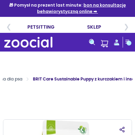
Przejdź
do
treści
ma dla psa
BRIT Care Sustainable Puppy z kurczakiem i inse
Przejdź
na
koniec